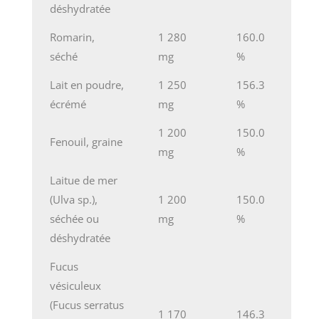
déshydratée
Romarin,
1 280
160.0
séché
mg
%
Lait en poudre,
1 250
156.3
écrémé
mg
%
1 200
150.0
Fenouil, graine
mg
%
Laitue de mer
(Ulva sp.),
1 200
150.0
séchée ou
mg
%
déshydratée
Fucus
vésiculeux
(Fucus serratus
1 170
146.3