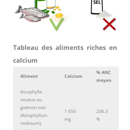
Tableau des aliments riches en
calcium
% ANC
Aliment
Calcium
moyen
Ascophylle
noueux ou
goémon noir
1 650
206.3
(Ascophyllum
mg
%
nodosum),