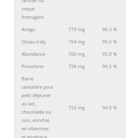
tartiner ou
coque
fromagère
Asiago
770 mg
96.3 %
Ossau-Iraty
764 mg
95.5 %
Abondance
760 mg
95.0 %
Provolone
756 mg
94.5 %
Barre
céréalière pour
petit déjeuner
au lait,
752 mg
94.0 %
chocolatée ou
non, enrichie
en vitamines
et minéraux