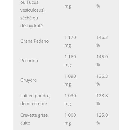
ou Fucus
mg
%
vesiculosus),
séché ou
déshydraté
1 170
146.3
Grana Padano
mg
%
1 160
145.0
Pecorino
mg
%
1 090
136.3
Gruyère
mg
%
Lait en poudre,
1 030
128.8
demi-écrémé
mg
%
Crevette grise,
1 000
125.0
cuite
mg
%