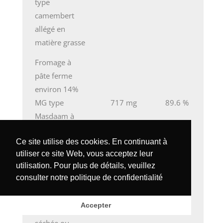
type
camembert
allégé en
matière grasse
Fromage à
pâte ferme
environ 14%
MG type
717 mg
89.6 %
Masdaam à
teneur réduite
Ce site utilise des cookies. En continuant à
en MG
utiliser ce site Web, vous acceptez leur
Munster
717 mg
89.6 %
utilisation. Pour plus de détails, veuillez
consulter notre
politique de confidentialité
Haricot de mer
(Himanthalia
Accepter
elongata),
712 mg
89.0 %
séchée ou