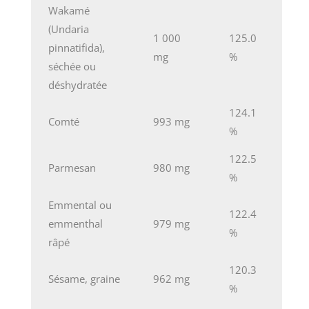
Wakamé
(Undaria
1 000
125.0
pinnatifida),
mg
%
séchée ou
déshydratée
124.1
Comté
993 mg
%
122.5
Parmesan
980 mg
%
Emmental ou
122.4
emmenthal
979 mg
%
râpé
120.3
Sésame, graine
962 mg
%