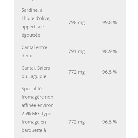
Sardine, à
l’huile d’olive,
798 mg
99.8 %
appertisée,
égouttée
Cantal entre-
791 mg
98.9 %
deux
Cantal, Salers
772 mg
96.5 %
ou Laguiole
Spécialité
fromagère non
affinée environ
25% MG, type
fromage en
772 mg
96.5 %
barquette à