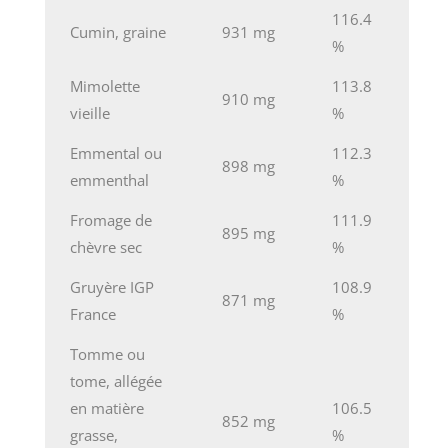
116.4
Cumin, graine
931 mg
%
Mimolette
113.8
910 mg
vieille
%
Emmental ou
112.3
898 mg
emmenthal
%
Fromage de
111.9
895 mg
chèvre sec
%
Gruyère IGP
108.9
871 mg
France
%
Tomme ou
tome, allégée
en matière
106.5
852 mg
grasse,
%