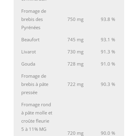
Fromage de
brebis des
750 mg
93.8 %
Pyrénées
Beaufort
745 mg
93.1 %
Livarot
730 mg
91.3 %
Gouda
728 mg
91.0 %
Fromage de
brebis à pâte
722 mg
90.3 %
pressée
Fromage rond
à pâte molle et
croûte fleurie
5 à 11% MG
720 mg
90.0 %