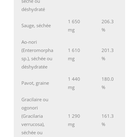
séché ou
déshydraté
1 650
206.3
Sauge, séchée
mg
%
Ao-nori
(Enteromorpha
1 610
201.3
sp.), séchée ou
mg
%
déshydratée
1 440
180.0
Pavot, graine
mg
%
Gracilaire ou
ogonori
(Gracilaria
1 290
161.3
verrucosa),
mg
%
séchée ou