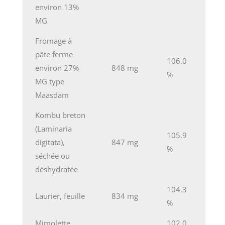
environ 13%
MG
Fromage à
pâte ferme
106.0
environ 27%
848 mg
%
MG type
Maasdam
Kombu breton
(Laminaria
105.9
digitata),
847 mg
%
séchée ou
déshydratée
104.3
Laurier, feuille
834 mg
%
Mimolette,
102.0