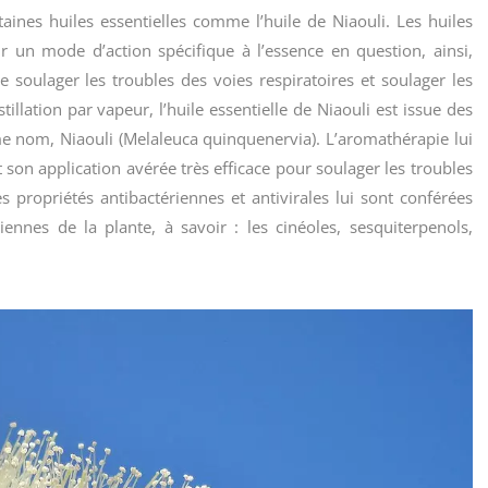
ertaines huiles essentielles comme l’huile de Niaouli. Les huiles
oir un mode d’action spécifique à l’essence en question, ainsi,
de soulager les troubles des voies respiratoires et soulager les
llation par vapeur, l’huile essentielle de Niaouli est issue des
me nom, Niaouli (Melaleuca quinquenervia). L’aromathérapie lui
on application avérée très efficace pour soulager les troubles
es propriétés antibactériennes et antivirales lui sont conférées
iennes de la plante, à savoir : les cinéoles, sesquiterpenols,