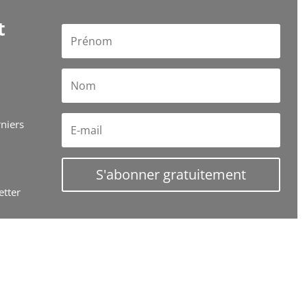
t
rniers
S'abonner gratuitement
etter