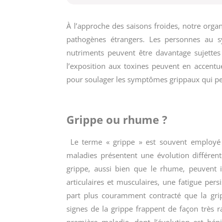
À l’approche des saisons froides, notre organ
pathogènes étrangers. Les personnes au s
nutriments peuvent être davantage sujettes 
l’exposition aux toxines peuvent en accent
pour soulager les symptômes grippaux qui pe
Grippe ou rhume ?
Le terme « grippe » est souvent employé 
maladies présentent une évolution différen
grippe, aussi bien que le rhume, peuvent 
articulaires et musculaires, une fatigue per
part plus couramment contracté que la gripp
signes de la grippe frappent de façon très 
première maladie, dont l’évolution est bé