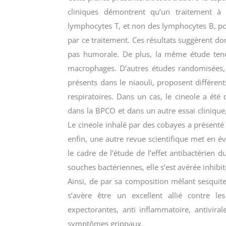
cliniques démontrent qu’un traitement à l
lymphocytes T, et non des lymphocytes B, pou
par ce traitement. Ces résultats suggèrent do
pas humorale. De plus, la même étude tend
macrophages. D’autres études randomisées, s’
présents dans le niaouli, proposent différent
respiratoires. Dans un cas, le cineole a été
dans la BPCO et dans un autre essai clinique,
Le cineole inhalé par des cobayes a présenté 
enfin, une autre revue scientifique met en évi
le cadre de l’étude de l’effet antibactérien 
souches bactériennes, elle s’est avérée inhi
Ainsi, de par sa composition mêlant sesquiter
s’avère être un excellent allié contre les
expectorantes, anti inflammatoire, antivira
symptômes grippaux.