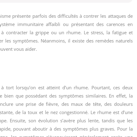
isme présente parfois des difficultés à contrer les attaques de
ystème immunitaire affaibli ou présentant des carences en
à contracter la grippe ou un rhume. Le stress, la fatigue et
uer les symptômes. Néanmoins, il existe des remèdes naturels
uvent vous aider.
à tort lorsqu’on est atteint d’un rhume. Pourtant, ces deux
te bien que possédant des symptômes similaires. En effet, la
inclure une prise de fièvre, des maux de tête, des douleurs
sistante, de la toux et le nez congestionné. Le rhume est d’une
e. Ensuite, son évolution s’avère plus lente, tandis que les
rapide, pouvant aboutir à des symptômes plus graves. Pour la
nigne, les symptômes s’évanouissent généralement après une